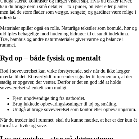
Undgå stærke kontraster og meget visuel støj. Hvis du elsker farver,
kan du bruge dem i små detaljer – fx i puder, billeder eller planter –
men lad de store flader som vægge, sengetøj og gardiner være rolige i
udtrykket.
Materialer spiller også en rolle. Naturlige tekstiler som bomuld, hør og
uld føles behagelige mod huden og bidrager til et sundt indeklima.
Træ, bambus og andre naturmaterialer giver varme og balance i
rummet.
Ryd op – både fysisk og mentalt
Rod i soveværelset kan virke forstyrrende, selv når du ikke lægger
mærke til det. Et overfyldt rum sender signaler til hjernen om, at der
stadig er opgaver, der venter. Derfor er det en god idé at holde
soveværelset så enkelt som muligt.
Fjern unødvendige ting fra natbordet.
Brug lukkede opbevaringsløsninger til tøj og småting.
Undgå at bruge soveværelset som kontor eller opbevaringsrum.
Når du træder ind i rummet, skal du kunne mærke, at her er der kun ét
formål: at hvile og sove.
Lys og mørke – styr på døgnrytmen