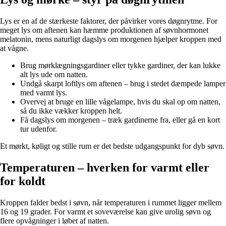
Lys er en af de stærkeste faktorer, der påvirker vores døgnrytme. For
meget lys om aftenen kan hæmme produktionen af søvnhormonet
melatonin, mens naturligt dagslys om morgenen hjælper kroppen med
at vågne.
Brug mørklægningsgardiner eller tykke gardiner, der kan lukke
alt lys ude om natten.
Undgå skarpt loftlys om aftenen – brug i stedet dæmpede lamper
med varmt lys.
Overvej at bruge en lille vågelampe, hvis du skal op om natten,
så du ikke vækker kroppen helt.
Få dagslys om morgenen – træk gardinerne fra, eller gå en kort
tur udenfor.
Et mørkt, køligt og stille rum er det bedste udgangspunkt for dyb søvn.
Temperaturen – hverken for varmt eller
for koldt
Kroppen falder bedst i søvn, når temperaturen i rummet ligger mellem
16 og 19 grader. For varmt et soveværelse kan give urolig søvn og
flere opvågninger i løbet af natten.