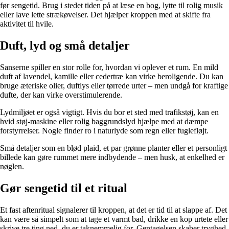
før sengetid. Brug i stedet tiden på at læse en bog, lytte til rolig musik
eller lave lette strækøvelser. Det hjælper kroppen med at skifte fra
aktivitet til hvile.
Duft, lyd og små detaljer
Sanserne spiller en stor rolle for, hvordan vi oplever et rum. En mild
duft af lavendel, kamille eller cedertræ kan virke beroligende. Du kan
bruge æteriske olier, duftlys eller tørrede urter – men undgå for kraftige
dufte, der kan virke overstimulerende.
Lydmiljøet er også vigtigt. Hvis du bor et sted med trafikstøj, kan en
hvid støj-maskine eller rolig baggrundslyd hjælpe med at dæmpe
forstyrrelser. Nogle finder ro i naturlyde som regn eller fuglefløjt.
Små detaljer som en blød plaid, et par grønne planter eller et personligt
billede kan gøre rummet mere indbydende – men husk, at enkelhed er
nøglen.
Gør sengetid til et ritual
Et fast aftenritual signalerer til kroppen, at det er tid til at slappe af. Det
kan være så simpelt som at tage et varmt bad, drikke en kop urtete eller
skrive tre ting ned, du er taknemmelig for. Gentagelsen skaber tryghed