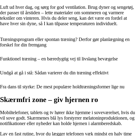
Luft ud hver dag, og sørg for god ventilation. Brug dyner og sengetøj,
der passer til årstiden – lette materialer om sommeren og varmere
tekstiler om vinteren. Hvis du deler seng, kan det være en fordel at
have hver sin dyne, så I kan tilpasse temperaturen individuelt.
Træningsprogram eller spontan træning? Derfor gør planlægning en
forskel for din fremgang
Funktionel træning – en bæredygtig vej til livslang bevægelse
Undgå at gå i stå: Sådan varierer du din træning effektivt
Fra dans til styrke: De mest populære holdtræningsformer lige nu
Skærmfri zone – giv hjernen ro
Mobiltelefoner, tablets og tv hører ikke hjemme i soveværelset, hvis du
vil sove godt. Skærmenes blå lys forstyrrer melatoninproduktionen, og
notifikationer eller nyheder kan holde hjernen i alarmberedskab.
Lav en fast rutine, hvor du lægger telefonen væk mindst en halv time