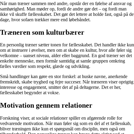
Når man træner sammen med andre, opstår der en følelse af ansvar og
samhørighed. Man møder op, fordi de andre gør det – og fordi man
ikke vil skuffe fællesskabet. Det gør det lettere at holde fast, også på de
dage, hvor sofaen trækker mere end løbebåndet.
Træneren som kulturbærer
En personlig træner sætter tonen for fællesskabet. Det handler ikke kun
om at instruere i øvelser, men om at skabe en kultur, hvor alle føler sig
velkomne – uanset niveau, alder eller baggrund. En god træner ser det
enkelte menneske, men formår samtidig at samle gruppen omkring
fælles værdier som respekt, glæde og udvikling.
Små handlinger kan gøre en stor forskel: at huske navne, anerkende
fremskridt, skabe tryghed og fejre succeser. Når træneren viser oprigtig
interesse og engagement, smitter det af på deltagerne. Det er her,
fællesskabet begynder at vokse.
Motivation gennem relationer
Forskning viser, at sociale relationer spiller en afgørende rolle for
vedvarende motivation. Når man føler sig som en del af et fællesskab,
bliver træningen ikke kun et spørgsmål om disciplin, men også om