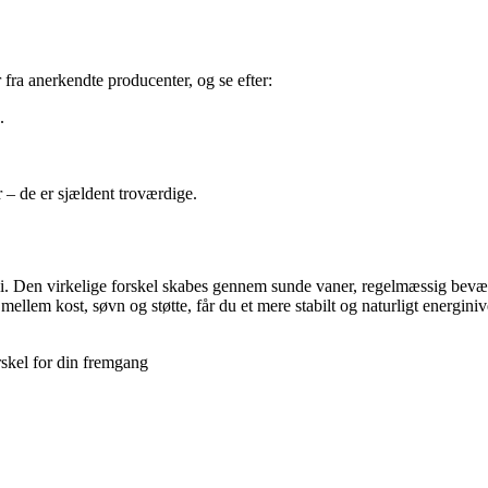
 fra anerkendte producenter, og se efter:
.
r – de er sjældent troværdige.
i. Den virkelige forskel skabes gennem sunde vaner, regelmæssig bevægel
mellem kost, søvn og støtte, får du et mere stabilt og naturligt energini
skel for din fremgang