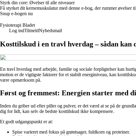
Styrk din core: Øvelser til alle niveauer
Få styrket dit kernemuskulatur med denne e-bog, der rummer øvelser til
Snup e-bogen nu
Fysioterapi Bladet
Log ind
Tilmeld
Nyhedsmail
Kosttilskud i en travl hverdag – sådan kan d
En travl hverdag med arbejde, familie og sociale forpligtelser kan hurti
motion er de vigtigste faktorer for et stabilt energiniveau, kan kosttils
være opmærksom på.
Først og fremmest: Energien starter med din
Inden du griber ud efter piller og pulver, er det værd at se på de grun
dig for lidt, kan selv de bedste kosttilskud ikke kompensere.
Et godt udgangspunkt er at:
Spise varieret med fokus på grøntsager, fuldkorn og proteiner.