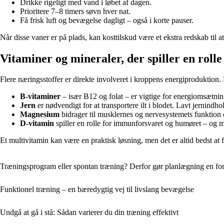
Drikke rigeligt med vand i løbet af dagen.
Prioritere 7–8 timers søvn hver nat.
Få frisk luft og bevægelse dagligt – også i korte pauser.
Når disse vaner er på plads, kan kosttilskud være et ekstra redskab til a
Vitaminer og mineraler, der spiller en rolle
Flere næringsstoffer er direkte involveret i kroppens energiproduktion
B-vitaminer
– især B12 og folat – er vigtige for energiomsætnin
Jern
er nødvendigt for at transportere ilt i blodet. Lavt jernindh
Magnesium
bidrager til musklernes og nervesystemets funktion o
D-vitamin
spiller en rolle for immunforsvaret og humøret – og ma
Et multivitamin kan være en praktisk løsning, men det er altid bedst at 
Træningsprogram eller spontan træning? Derfor gør planlægning en for
Funktionel træning – en bæredygtig vej til livslang bevægelse
Undgå at gå i stå: Sådan varierer du din træning effektivt