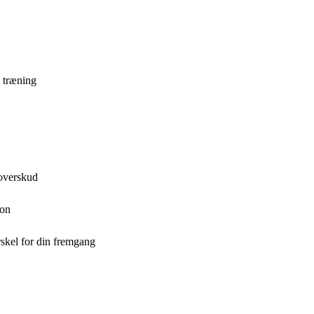
m træning
 overskud
ion
skel for din fremgang