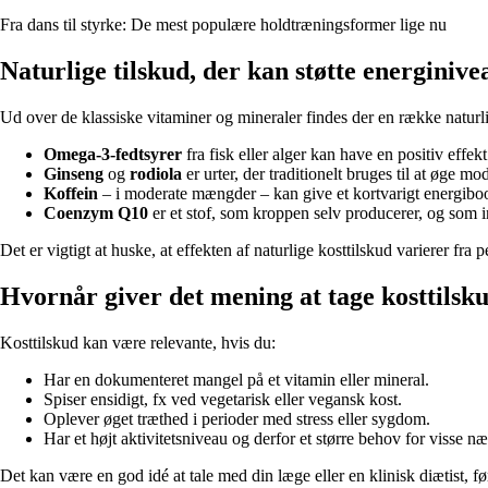
Fra dans til styrke: De mest populære holdtræningsformer lige nu
Naturlige tilskud, der kan støtte energinive
Ud over de klassiske vitaminer og mineraler findes der en række naturli
Omega-3-fedtsyrer
fra fisk eller alger kan have en positiv effe
Ginseng
og
rodiola
er urter, der traditionelt bruges til at øge m
Koffein
– i moderate mængder – kan give et kortvarigt energiboo
Coenzym Q10
er et stof, som kroppen selv producerer, og som in
Det er vigtigt at huske, at effekten af naturlige kosttilskud varierer fra 
Hvornår giver det mening at tage kosttilsk
Kosttilskud kan være relevante, hvis du:
Har en dokumenteret mangel på et vitamin eller mineral.
Spiser ensidigt, fx ved vegetarisk eller vegansk kost.
Oplever øget træthed i perioder med stress eller sygdom.
Har et højt aktivitetsniveau og derfor et større behov for visse næ
Det kan være en god idé at tale med din læge eller en klinisk diætist,