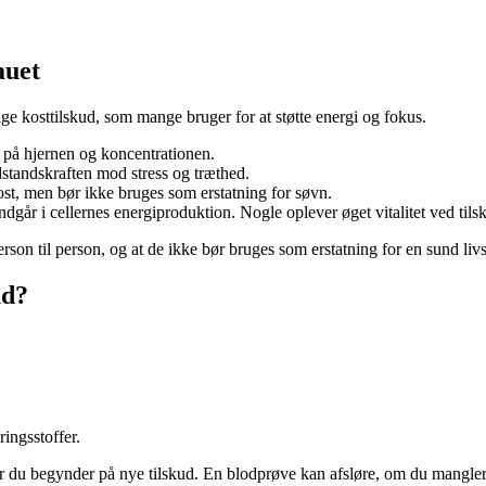
auet
ge kosttilskud, som mange bruger for at støtte energi og fokus.
kt på hjernen og koncentrationen.
odstandskraften mod stress og træthed.
st, men bør ikke bruges som erstatning for søvn.
dgår i cellernes energiproduktion. Nogle oplever øget vitalitet ved tils
person til person, og at de ikke bør bruges som erstatning for en sund livss
ud?
ringsstoffer.
 før du begynder på nye tilskud. En blodprøve kan afsløre, om du mangle