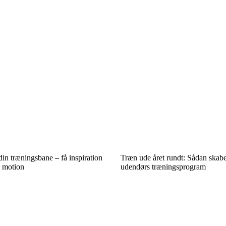
in træningsbane – få inspiration
Træn ude året rundt: Sådan skaber
n motion
udendørs træningsprogram