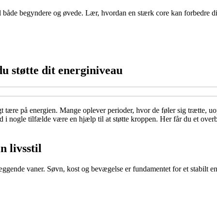
 både begyndere og øvede. Lær, hvordan en stærk core kan forbedre din 
u støtte dit energiniveau
gt tære på energien. Mange oplever perioder, hvor de føler sig trætte, u
kud i nogle tilfælde være en hjælp til at støtte kroppen. Her får du et ov
 livsstil
dlæggende vaner. Søvn, kost og bevægelse er fundamentet for et stabilt e