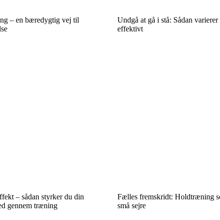
ng – en bæredygtig vej til
Undgå at gå i stå: Sådan varierer
lse
effektivt
ffekt – sådan styrker du din
Fælles fremskridt: Holdtræning s
ed gennem træning
små sejre