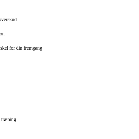
 overskud
ion
skel for din fremgang
m træning