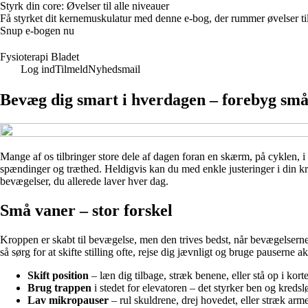
Styrk din core: Øvelser til alle niveauer
Få styrket dit kernemuskulatur med denne e-bog, der rummer øvelser til
Snup e-bogen nu
Fysioterapi Bladet
Log ind
Tilmeld
Nyhedsmail
Bevæg dig smart i hverdagen – forebyg små
Mange af os tilbringer store dele af dagen foran en skærm, på cyklen, i
spændinger og træthed. Heldigvis kan du med enkle justeringer i din k
bevægelser, du allerede laver hver dag.
Små vaner – stor forskel
Kroppen er skabt til bevægelse, men den trives bedst, når bevægelserne
så sørg for at skifte stilling ofte, rejse dig jævnligt og bruge pauserne ak
Skift position
– læn dig tilbage, stræk benene, eller stå op i korte
Brug trappen
i stedet for elevatoren – det styrker ben og kredsl
Lav mikropauser
– rul skuldrene, drej hovedet, eller stræk arm