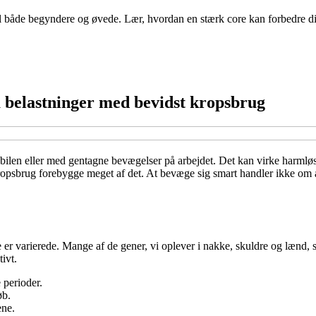
 både begyndere og øvede. Lær, hvordan en stærk core kan forbedre din 
 belastninger med bevidst kropsbrug
 bilen eller med gentagne bevægelser på arbejdet. Det kan virke harmløst
ropsbrug forebygge meget af det. At bevæge sig smart handler ikke om 
 er varierede. Mange af de gener, vi oplever i nakke, skuldre og lænd,
tivt.
 perioder.
øb.
ene.