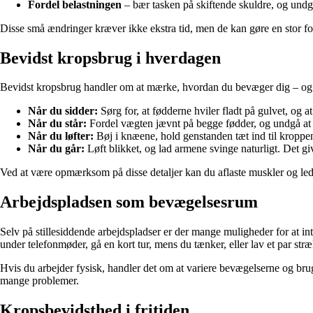
Fordel belastningen
– bær tasken på skiftende skuldre, og undg
Disse små ændringer kræver ikke ekstra tid, men de kan gøre en stor fo
Bevidst kropsbrug i hverdagen
Bevidst kropsbrug handler om at mærke, hvordan du bevæger dig – og just
Når du sidder:
Sørg for, at fødderne hviler fladt på gulvet, og 
Når du står:
Fordel vægten jævnt på begge fødder, og undgå at h
Når du løfter:
Bøj i knæene, hold genstanden tæt ind til kroppen,
Når du går:
Løft blikket, og lad armene svinge naturligt. Det g
Ved at være opmærksom på disse detaljer kan du aflaste muskler og le
Arbejdspladsen som bevægelsesrum
Selv på stillesiddende arbejdspladser er der mange muligheder for at in
under telefonmøder, gå en kort tur, mens du tænker, eller lav et par stræ
Hvis du arbejder fysisk, handler det om at variere bevægelserne og brug
mange problemer.
Kropsbevidsthed i fritiden