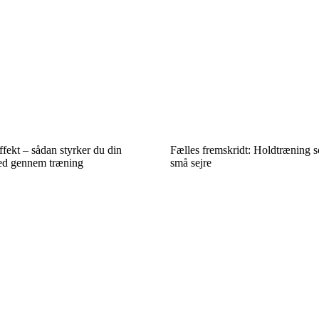
ffekt – sådan styrker du din
Fælles fremskridt: Holdtræning s
ed gennem træning
små sejre