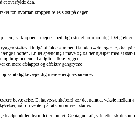
å at overfylde den.
rskel for, hvordan kroppen føles sidst på dagen.
ere, så kroppen arbejder med dig i stedet for imod dig. Det gælder både,
at ryggen støttes. Undgå at falde sammen i lænden – det øger trykket på 
ænge i hoften. En let spænding i mave og balder hjælper med at stabil
 og brug benene til at løfte – ikke ryggen.
iver en mere afslappet og effektiv gangrytme.
d og samtidig bevæge dig mere energibesparende.
tegrere bevægelse. Et hæve-sænkebord gør det nemt at veksle mellem at si
køvelser, når du venter på, at computeren starter.
e hjælpemidler, hvor det er muligt. Gentagne løft, vrid eller skub kan 