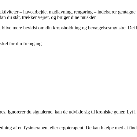
dsaktiviteter – havearbejde, madlavning, rengøring – indebærer gentag
 du står, trækker vejret, og bruger dine muskler.
t blive mere bevidst om din kropsholdning og bevægelsesmønstre. Det h
skel for din fremgang
. Ignorerer du signalerne, kan de udvikle sig til kroniske gener. Lyt i 
dning af en fysioterapeut eller ergoterapeut. De kan hjælpe med at find