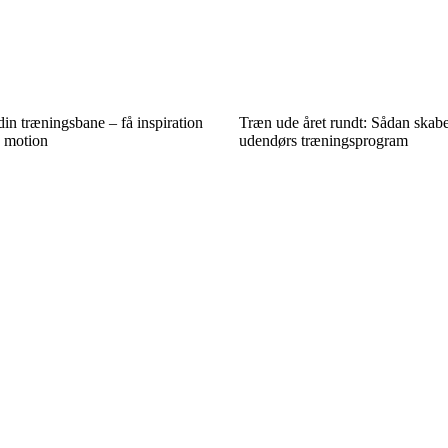
in træningsbane – få inspiration
Træn ude året rundt: Sådan skaber
n motion
udendørs træningsprogram